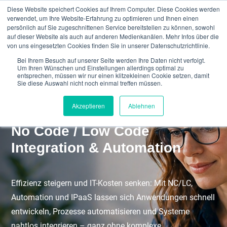
Diese Website speichert Cookies auf Ihrem Computer. Diese Cookies werden
verwendet, um Ihre Website-Erfahrung zu optimieren und Ihnen einen
persönlich auf Sie zugeschnittenen Service bereitstellen zu können, sowohl
auf dieser Website als auch auf anderen Medienkanälen. Mehr Infos über die
von uns eingesetzten Cookies finden Sie in unserer Datenschutzrichtlinie.
Bei Ihrem Besuch auf unserer Seite werden Ihre Daten nicht verfolgt.
Um Ihren Wünschen und Einstellungen allerdings optimal zu
entsprechen, müssen wir nur einen klitzekleinen Cookie setzen, damit
Sie diese Auswahl nicht noch einmal treffen müssen.
Akzeptieren
Ablehnen
No Code / Low Code
Integration & Automation
Effizienz steigern und IT-Kosten senken: Mit NC/LC,
Automation und IPaaS lassen sich Anwendungen schnell
entwickeln, Prozesse automatisieren und Systeme
nahtlos integrieren – ganz ohne komplexe